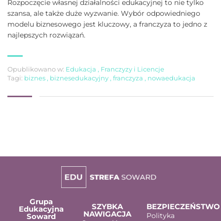
Rozpoczęcie własnej działalności edukacyjnej to nie tylko
szansa, ale także duże wyzwanie. Wybór odpowiedniego
modelu biznesowego jest kluczowy, a franczyza to jedno z
najlepszych rozwiązań.
Opublikowano w:
Edukacja
,
Franczyzy i Licencje
Tagi:
biznes
,
biznesedukacyjny
,
franczyza
,
nowaedukacja
Grupa
SZYBKA
BEZPIECZEŃSTWO
Edukacyjna
NAWIGACJA
Polityka
Soward