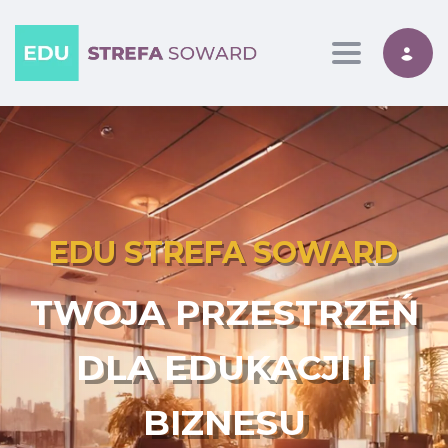
Toggle nav
EDU STREFA SOWARD
TWOJA PRZESTRZEŃ
DLA EDUKACJI I
BIZNESU