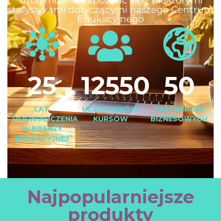
Tutaj możesz zapoznać się z niektórymi
statystykami dotyczącymi naszego Centrum
Edukacyjnego
25
12550
50
LAT
UCZESTNIKÓW
PARTNERÓW
DOŚWIADCZENIA
KURSÓW
BIZNESOWYCH
W BRANŻY
EDUKACYJNEJ
Najpopularniejsze
produkty