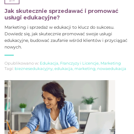
STY
Jak skutecznie sprzedawać i promować
usługi edukacyjne?
Marketing i sprzedaż w edukacji to klucz do sukcesu.
Dowiedz się, jak skutecznie promować swoje usługi
edukacyjne, budować zaufanie wśród klientów i przyciągać
nowych.
Opublikowano w:
Edukacja
,
Franczyzy i Licencje
,
Marketing
Tagi:
bieznesedukacyjny
,
edukacja
,
marketing
,
nowaedukacja