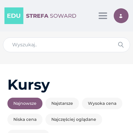
Toggle nav
Kursy
Najnowsze
Najstarsze
Wysoka cena
Niska cena
Najczęściej oglądane