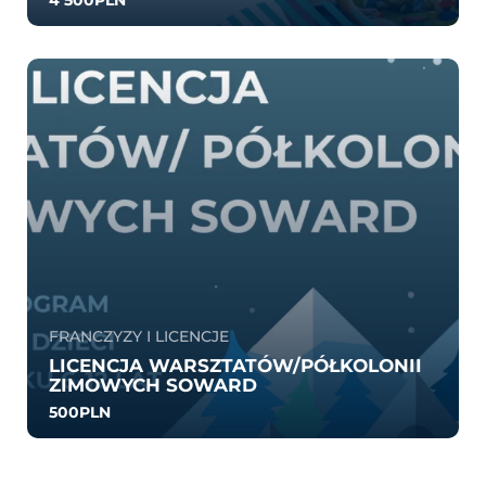
0.0
35
702
FRANCZYZY I LICENCJE
LICENCJA WARSZTATÓW/PÓŁKOLONII
ZIMOWYCH SOWARD
500PLN
0.0
3
655