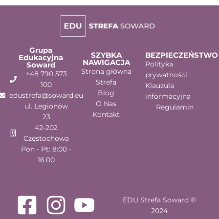
Grupa
SZYBKA
BEZPIECZEŃSTWO
Edukacyjna
NAWIGACJA
Polityka
Soward
Strona główna
+48 790 573
prywatności
Strefa
100
Klauzula
Blog
edustrefa@soward.eu
informacyjna
O Nas
ul. Legionów
Regulamin
Kontakt
23
42-202
Częstochowa
Pon - Pt: 8:00 -
16:00
EDU Strefa Soward ©
2024